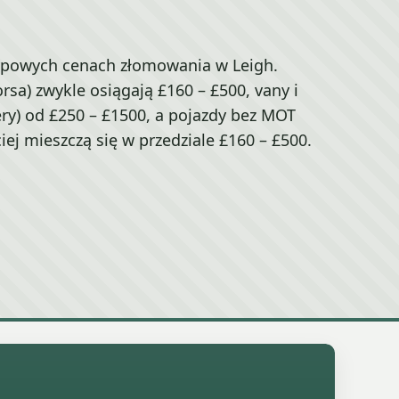
ypowych cenach złomowania w Leigh.
orsa) zwykle osiągają £160 – £500, vany i
very) od £250 – £1500, a pojazdy bez MOT
iej mieszczą się w przedziale £160 – £500.