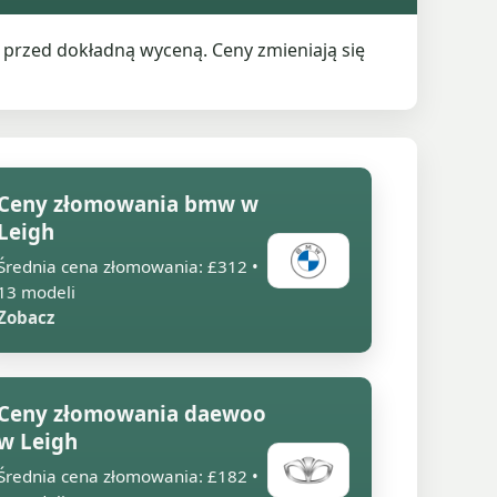
przed dokładną wyceną. Ceny zmieniają się
Ceny złomowania bmw w
Leigh
Średnia cena złomowania: £312 •
13 modeli
Zobacz
Ceny złomowania daewoo
w Leigh
Średnia cena złomowania: £182 •