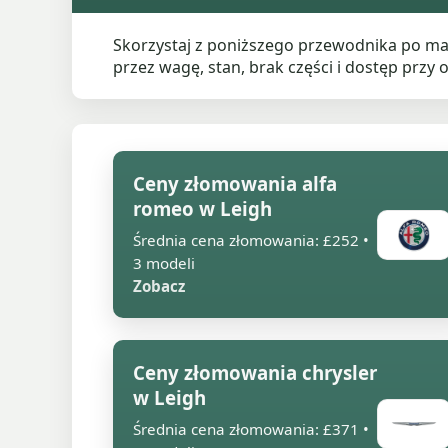
Skorzystaj z poniższego przewodnika po ma
przez wagę, stan, brak części i dostęp przy o
Ceny złomowania alfa
romeo w Leigh
Średnia cena złomowania: £252 •
3 modeli
Zobacz
Ceny złomowania chrysler
w Leigh
Średnia cena złomowania: £371 •