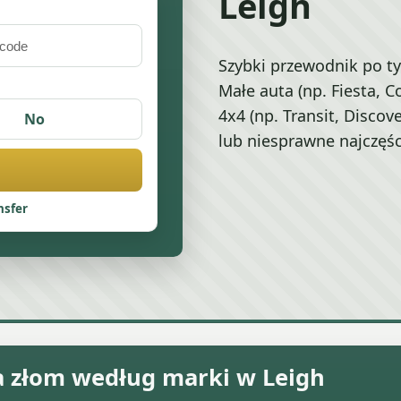
Leigh
Szybki przewodnik po t
Małe auta (np. Fiesta, C
4x4 (np. Transit, Disco
No
lub niesprawne najczęśc
nsfer
 złom według marki w Leigh