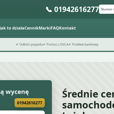
📞 01942616277
Numer 
Kod po
Wyślij fo
Jak to działa
Cennik
Marki
FAQ
Kontakt
✔ Odbiór pojazdu
✔ Pomoc z DVLA
✔ Przelew bankowy
Średnie c
wą wycenę
samochod
01942616277