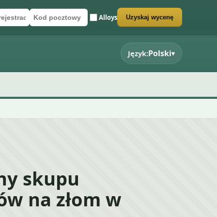
Alloys
Uzyskaj wycenę
rejestracyjny
cztowy
rmularz wyceny
Polski
Język:
▾
eny skupu
ów na złom w