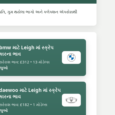
, સ્થિતિ, ગુમ થયેલા ભાગો અને કલેક્શન ઍક્સેસથી
bmw માટે Leigh માં સ્ક્રેપ
કારના ભાવ
સરેરાશ ભાવ: £312 • 13 મોડેલ્સ
જુઓ
daewoo માટે Leigh માં સ્ક્રેપ
કારના ભાવ
સરેરાશ ભાવ: £182 • 1 મોડેલ્સ
જુઓ