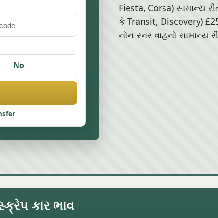
Fiesta, Corsa) સામાન્ય રી
કે Transit, Discovery) £
નોન-રનર વાહનો સામાન્ય રીત
No
nsfer
સ્ક્રેપ કાર ભાવ