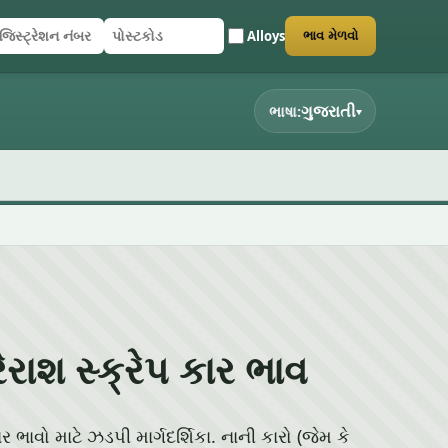
Alloys
ભાવ મેળવો
િસ્ટ્રેશન નંબર
સ્ટકોડ
ર્મ સબમિટ કરો
ગુજરાતી
ભાષા:
▾
ેરાશ સ્ક્રેપ કાર ભાવ
ાર ભાવો માટે ઝડપી માર્ગદર્શિકા. નાની કારો (જેમ કે