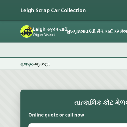
Leigh Scrap Car Collection
Leigh સ્ક્રેપ યાર્ડ
મુખપૃષ્ઠ
ભાવ
કેવી રીતે કાર્ય કરે છે
ભ
Wigan District
મુખપૃષ્ઠ
બ્રાન્ડ્સ
તાત્કાલિક કોટ મેળ
Online quote or call now