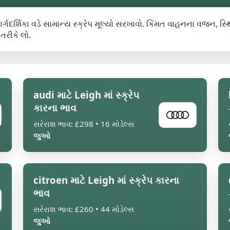
 માર્ગદર્શિકા વડે સામાન્ય સ્ક્રેપ મૂલ્યો સરખાવો. કિંમત વાહનના વજન
રીકે લો.
audi માટે Leigh માં સ્ક્રેપ
કારના ભાવ
સરેરાશ ભાવ: £298 • 16 મોડેલ્સ
જુઓ
citroen માટે Leigh માં સ્ક્રેપ કારના
ભાવ
સરેરાશ ભાવ: £260 • 44 મોડેલ્સ
જુઓ