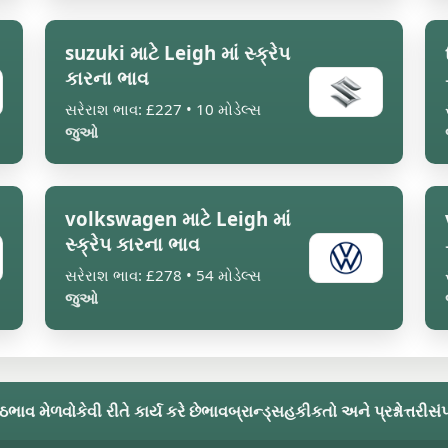
suzuki માટે Leigh માં સ્ક્રેપ
કારના ભાવ
સરેરાશ ભાવ: £227 • 10 મોડેલ્સ
જુઓ
volkswagen માટે Leigh માં
સ્ક્રેપ કારના ભાવ
સરેરાશ ભાવ: £278 • 54 મોડેલ્સ
જુઓ
્ઠ
ભાવ મેળવો
કેવી રીતે કાર્ય કરે છે
ભાવ
બ્રાન્ડ્સ
હકીકતો અને પ્રશ્નોત્તરી
સંપ