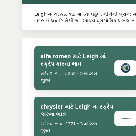
Leigh માં ચોક્કસ કોટ માંગતા પહેલાં નીચેની બ્રાન્ડ
બદલાઈ શકે છે, તેથી આ આંકડા પ્રાયોગિક શરૂઆત ત
alfa romeo માટે Leigh માં
સ્ક્રેપ કારના ભાવ
સરેરાશ ભાવ: £252 • 3 મોડેલ્સ
જુઓ
chrysler માટે Leigh માં સ્ક્રેપ
કારના ભાવ
સરેરાશ ભાવ: £371 • 3 મોડેલ્સ
જુઓ