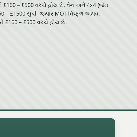
તે £160 – £500 વચ્ચે હોય છે, વેન અને 4x4 (જેમ
250 – £1500 સુધી, જ્યારે MOT નિષ્ફળ અથવા
ે £160 – £500 વચ્ચે હોય છે.