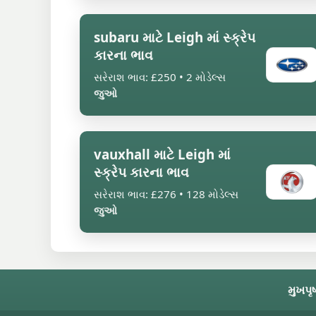
subaru માટે Leigh માં સ્ક્રેપ
કારના ભાવ
સરેરાશ ભાવ: £250 • 2 મોડેલ્સ
જુઓ
vauxhall માટે Leigh માં
સ્ક્રેપ કારના ભાવ
સરેરાશ ભાવ: £276 • 128 મોડેલ્સ
જુઓ
મુખપૃષ