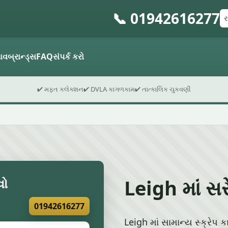
📞 01942616277
રજ
પો
ફો
ાવ
બ્રાન્ડ્સ
FAQ
સંપર્ક કરો
✔ મફત કલેક્શન
✔ DVLA કાગળકામ
✔ તાત્કાલિક ચુકવણી
Leigh માં સર
વો
01942616277
Leigh માં સામાન્ય સ્ક્રેપ ક