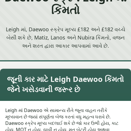
કિંમતો
Leigh માં, Daewoo સ્ક્રેપ મૂલ્ય £182 અને £182 વચ્ચે
બેસી શકે છે, Matiz, Lanos અને Nubira કિંમતો, વજન
અને શરત દ્વારા આકાર આપવામાં આવે છે.
જૂની કાર માટે Leigh Daewoo કિંમતો
જેને ખસેડવાની જરૂર છે
Leigh માં Daewoo એ સામાન્ય રીતે જૂના વાહન તરીકે
મૂલ્યવાન છે જ્યાં સંપૂર્ણતા બેજ કરતાં વધુ મહત્વ ધરાવે છે.
Daewoo સ્ક્રેપ મૂલ્ય બદલાઈ શકે છે જો કાર ઉભી હોય, કાટ
હોય, MOT ન હોય, ચાવી ન હોય, મૃત બેટરી હોય અથવા