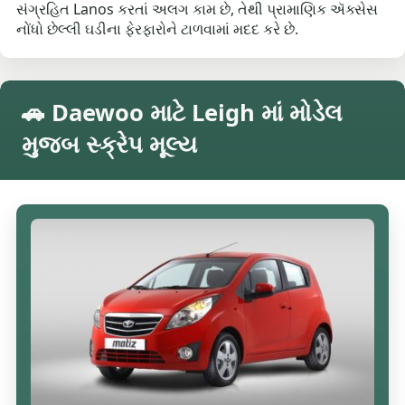
સંગ્રહિત Lanos કરતાં અલગ કામ છે, તેથી પ્રામાણિક ઍક્સેસ
નોંધો છેલ્લી ઘડીના ફેરફારોને ટાળવામાં મદદ કરે છે.
🚗 Daewoo માટે Leigh માં મોડેલ
મુજબ સ્ક્રેપ મૂલ્ય