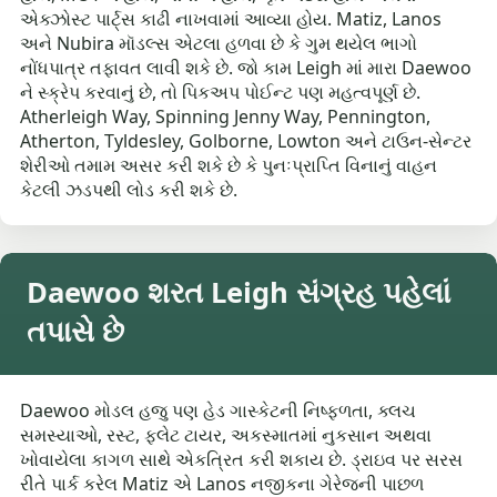
એક્ઝોસ્ટ પાર્ટ્સ કાઢી નાખવામાં આવ્યા હોય. Matiz, Lanos
અને Nubira મૉડલ્સ એટલા હળવા છે કે ગુમ થયેલ ભાગો
નોંધપાત્ર તફાવત લાવી શકે છે. જો કામ Leigh માં મારા Daewoo
ને સ્ક્રેપ કરવાનું છે, તો પિકઅપ પોઈન્ટ પણ મહત્વપૂર્ણ છે.
Atherleigh Way, Spinning Jenny Way, Pennington,
Atherton, Tyldesley, Golborne, Lowton અને ટાઉન-સેન્ટર
શેરીઓ તમામ અસર કરી શકે છે કે પુનઃપ્રાપ્તિ વિનાનું વાહન
કેટલી ઝડપથી લોડ કરી શકે છે.
Daewoo શરત Leigh સંગ્રહ પહેલાં
તપાસે છે
Daewoo મોડલ હજુ પણ હેડ ગાસ્કેટની નિષ્ફળતા, ક્લચ
સમસ્યાઓ, રસ્ટ, ફ્લેટ ટાયર, અકસ્માતમાં નુકસાન અથવા
ખોવાયેલા કાગળ સાથે એકત્રિત કરી શકાય છે. ડ્રાઇવ પર સરસ
રીતે પાર્ક કરેલ Matiz એ Lanos નજીકના ગેરેજની પાછળ