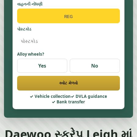
વાહનની નોંધણી
પોસ્ટકોડ
Alloy wheels?
Yes
No
ક્વોટ મેળવો
Vehicle collection
DVLA guidance
Bank transfer
Daewoo સ્ક્રેપ Leigh માં