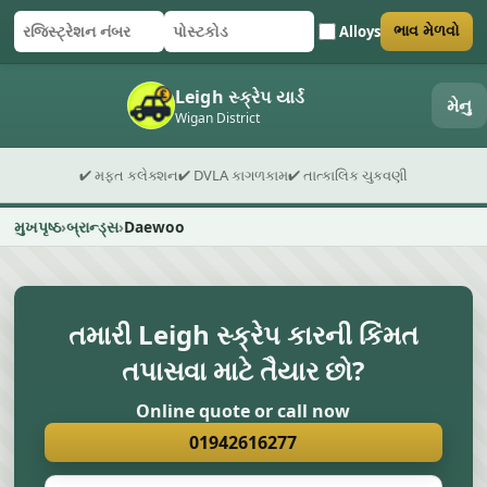
Alloys
ભાવ મેળવો
રજિસ્ટ્રેશન નંબર
પોસ્ટકોડ
ફોર્મ સબમિટ કરો
Leigh સ્ક્રેપ યાર્ડ
મેનુ
Wigan District
✔ મફત કલેક્શન
✔ DVLA કાગળકામ
✔ તાત્કાલિક ચુકવણી
મુખપૃષ્ઠ
બ્રાન્ડ્સ
Daewoo
તમારી Leigh સ્ક્રેપ કારની કિંમત
તપાસવા માટે તૈયાર છો?
Online quote or call now
01942616277