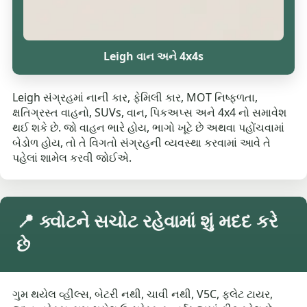
Leigh વાન અને 4x4s
Leigh સંગ્રહમાં નાની કાર, ફેમિલી કાર, MOT નિષ્ફળતા,
ક્ષતિગ્રસ્ત વાહનો, SUVs, વાન, પિકઅપ્સ અને 4x4 નો સમાવેશ
થઈ શકે છે. જો વાહન ભારે હોય, ભાગો ખૂટે છે અથવા પહોંચવામાં
બેડોળ હોય, તો તે વિગતો સંગ્રહની વ્યવસ્થા કરવામાં આવે તે
પહેલાં શામેલ કરવી જોઈએ.
📍 ક્વોટને સચોટ રહેવામાં શું મદદ કરે
છે
ગુમ થયેલ વ્હીલ્સ, બેટરી નથી, ચાવી નથી, V5C, ફ્લેટ ટાયર,