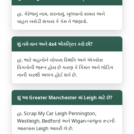
હા. ગેરેજનું નામ, સરનામું, ખુલવાનો સમય અને
વાહન ખસેડી શકાય કે કેમ તે જણાવો.
શું તમે વાન અને 4x4 એકત્રિત કરો છો?
હા. ભારે વાહનોને ચોક્કસ સ્થિતિ અને ઍક્સેસ
વિગતોની જરૂર હોય છે કારણ કે કિંમત અને લોડિંગ
નાની કારથી અલગ હોઈ શકે છે.
શું આ Greater Manchester માં Leigh માટે છે?
હા. Scrap My Car Leigh Pennington,
Westleigh, Bedford અને Wigan-બાજુના રૂટની
આસપાસ Leigh આવરી લે છે.