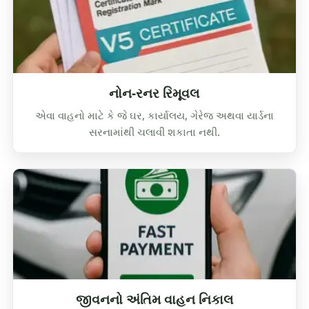
નોન-રનર રિમૂવલ
એવા વાહનો માટે કે જે ઘર, કાર્યાલય, ગેરેજ અથવા યાર્ડના
સરનામાંથી ચલાવી શકાતા નથી.
જીવનનો અંતિમ વાહન નિકાલ