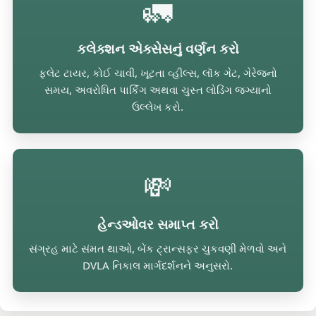
🚛
કલેક્શન એક્સેસનું વર્ણન કરો
ફ્લેટ ટાયર, કોઈ ચાવી, ખૂટતા વ્હીલ્સ, લૉક ગેટ, ગેરેજનો
સમય, અવરોધિત પાર્કિંગ અથવા ચુસ્ત લોડિંગ જગ્યાનો
ઉલ્લેખ કરો.
💸
હેન્ડઓવર સમાપ્ત કરો
સંગ્રહ માટે સંમત થાઓ, બેંક ટ્રાન્સફર ચુકવણી મેળવો અને
DVLA નિકાલ માર્ગદર્શનને અનુસરો.