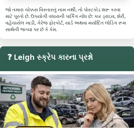
જો તમારા ચોક્કસ વિસ્તારનું નામ નથી, તો પોસ્ટકોડ શરૂ કરવા
માટે પૂરતો છે. ઉપયોગી વધારાની પાર્કિંગ નોંધ છે: કાર ડ્રાઇવ, શેરી,
વહેંચાયેલ ખાડી, ગેરેજ ફોરકોર્ટ, યાર્ડ અથવા મર્યાદિત લોડિંગ રૂમ
સાથેની જગ્યા પર છે કે કેમ.
❓ Leigh સ્ક્રેપ કારના પ્રશ્નો