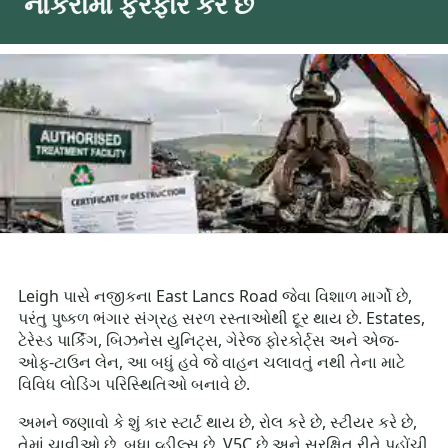
નોકરીમાં ફેરફાર કરે છે
Leigh પાસે નજીકના East Lancs Road જેવા વિશાળ માર્ગો છે,
પરંતુ પુષ્કળ ભંગાર સંગ્રહ સરળ રસ્તાઓથી દૂર થાય છે. Estates,
ટેરેસ્ડ પાર્કિંગ, બિઝનેસ યુનિટ્સ, ગેરેજ ફોરકોર્ટ્સ અને એજ-
ઓફ-ટાઉન લેન, આ બધું હવે જે વાહન ચલાવતું નથી તેના માટે
વિવિધ લોડિંગ પરિસ્થિતિઓ બનાવે છે.
અમને જણાવો કે શું કાર સ્ટાર્ટ થાય છે, રોલ કરે છે, સ્ટીયર કરે છે,
તેમાં ચાવીઓ છે, બધા વ્હીલ્સ છે, V5C છે અને સુરક્ષિત રીતે પહોંચી