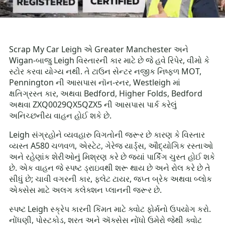
Scrap My Car Leigh એ Greater Manchester અને
Wigan-બાજુ Leigh વિસ્તારની કાર માટે છે જે હવે રિપેર, વીમો કે
સ્ટોર કરવા યોગ્ય નથી. તે ટાઉન સેન્ટર નજીક નિષ્ફળ MOT,
Pennington ની આસપાસ નૉન-રનર, Westleigh માં
ક્ષતિગ્રસ્ત કાર, અથવા Bedford, Higher Folds, Bedford
અથવા ZXQ0029QX5QZX5 ની આસપાસ પાર્ક કરેલું
અનિચ્છનીય વાહન હોઈ શકે છે.
Leigh સંગ્રહોને વ્યવહારુ વિગતોની જરૂર છે કારણ કે વિસ્તાર
વ્યસ્ત A580 ચળવળ, એસ્ટેટ, ગેરેજ યાર્ડ્સ, ઔદ્યોગિક રસ્તાઓ
અને રહેણાંક શેરીઓનું મિશ્રણ કરે છે જ્યાં પાર્કિંગ ચુસ્ત હોઈ શકે
છે. એક વાહન જે સ્પષ્ટ ડ્રાઇવથી શરૂ થાય છે અને રોલ કરે છે તે
સીધું છે; ચાવી વગરની કાર, ફ્લેટ ટાયર, જપ્ત બ્રેક અથવા બ્લોક
એક્સેસ માટે અલગ કલેક્શન પ્લાનની જરૂર છે.
સ્પષ્ટ Leigh સ્ક્રેપ કારની કિંમત માટે ક્વોટ ફોર્મનો ઉપયોગ કરો.
નોંધણી, પોસ્ટકોડ, શરત અને ઍક્સેસ નોંધો ઉમેરો જેથી ક્વોટ