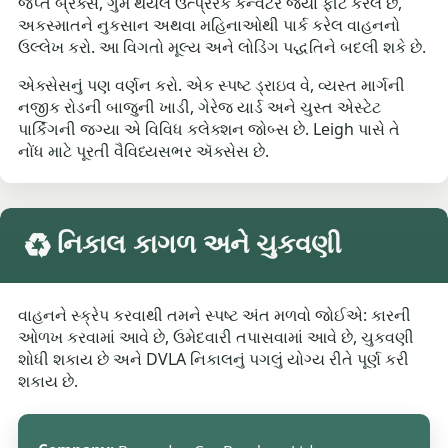
જપ્ત બ્રેક્સ, ગુમ થયેલ ઉત્પ્રેરક કન્વર્ટર જ્યાં ફીટ કરેલ છે,
અકસ્માતને નુકસાન અથવા મહિનાઓથી પાર્ક કરેલ વાહનનો
ઉલ્લેખ કરો. આ વિગતો મૂલ્ય અને લોડિંગ પદ્ધતિને બદલી શકે છે.
એક્સેસનું પણ વર્ણન કરો. એક સ્પષ્ટ ડ્રાઇવ વે, વ્યસ્ત માર્ગની
નજીક રોડની બાજુની ખાડી, ગેરેજ યાર્ડ અને ચુસ્ત એસ્ટેટ
પાર્કિંગની જગ્યા એ વિવિધ કલેક્શન જોબ્સ છે. Leigh પાસે તે
નોંધ માટે પૂરતી વૈવિધ્યસભર ઍક્સેસ છે.
♻️ નિકાલ કાગળ અને ચુકવણી
વાહનને સ્ક્રેપ કરવાથી તમને સ્પષ્ટ અંત મળવો જોઈએ: કારની
ઓળખ કરવામાં આવે છે, ઉમેદવારી તપાસવામાં આવે છે, ચુકવણી
શોધી શકાય છે અને DVLA નિકાલનું પગલું યોગ્ય રીતે પૂર્ણ કરી
શકાય છે.