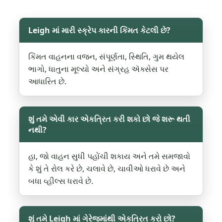
Leigh માં મારી સ્ક્રેપ કારની કિંમત કેટલી છે?
કિંમત વાહનના વજન, સંપૂર્ણતા, સ્થિતિ, ગુમ થયેલ
ભાગો, ધાતુના મૂલ્યો અને સંગ્રહ ઍક્સેસ પર
આધારિત છે.
શું તમે એવી કાર એકત્રિત કરી શકો છો જે શરૂ થતી
નથી?
હા, જો વાહન સુધી પહોંચી શકાય અને તમે સમજાવો
કે શું તે રોલ કરે છે, ચલાવે છે, ચાવીઓ ધરાવે છે અને
બધા વ્હીલ્સ ધરાવે છે.
શું તમે Leigh માં ગેરેજમાંથી એકત્રિત કરો છો?