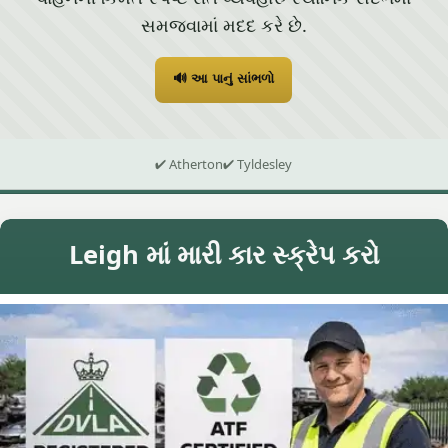
સમજવામાં મદદ કરે છે.
🔊 આ પાનું સાંભળો
✔ Atherton
✔ Tyldesley
Leigh માં મારી કાર સ્ક્રેપ કરો