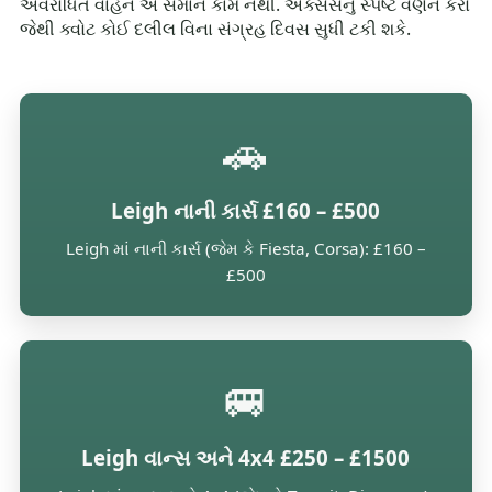
અવરોધિત વાહન એ સમાન કામ નથી. એક્સેસનું સ્પષ્ટ વર્ણન કરો
જેથી ક્વોટ કોઈ દલીલ વિના સંગ્રહ દિવસ સુધી ટકી શકે.
🚗
Leigh નાની કાર્સ £160 – £500
Leigh માં નાની કાર્સ (જેમ કે Fiesta, Corsa): £160 –
£500
🚐
Leigh વાન્સ અને 4x4 £250 – £1500