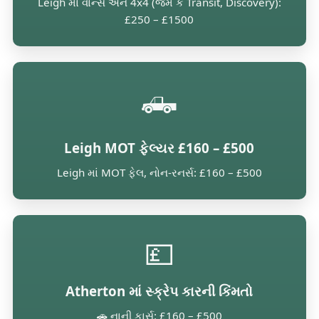
Leigh માં વાન્સ અને 4x4 (જેમ કે Transit, Discovery):
£250 – £1500
🛻
Leigh MOT ફેલ્યર £160 – £500
Leigh માં MOT ફેલ, નોન-રનર્સ: £160 – £500
💷
Atherton માં સ્ક્રેપ કારની કિંમતો
🚗 નાની કાર્સ: £160 – £500