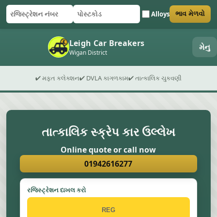
Alloys
ભાવ મેળવો
રજિસ્ટ્રેશન નંબર
પોસ્ટકોડ
ફોર્મ સબમિટ કરો
Leigh Car Breakers
મેનુ
Wigan District
✔ મફત કલેક્શન
✔ DVLA કાગળકામ
✔ તાત્કાલિક ચુકવણી
તાત્કાલિક સ્ક્રેપ કાર ઉલ્લેખ
Online quote or call now
01942616277
રજિસ્ટ્રેશન દાખલ કરો