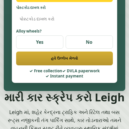
પોસ્ટકોડ દાખલ કરો
Alloy wheels?
Yes
No
હવે ઉલ્લેખ મેળવો
Free collection
DVLA paperwork
Instant payment
મારી કાર સ્ક્રેપ કરો Leigh
Leigh માં, શહેર કેન્દ્રના ટ્રાફિક અને રિટેલ તથા બસ
રૂટ્સ નજીકની તંગ પાર્કિંગ સાથે, કાર તોડનારાઓ તમને
વાહનની કિંમત સ્પષ્ટ રીતે વ્યવહારુ સ્થાનિક સંદર્ભમાં