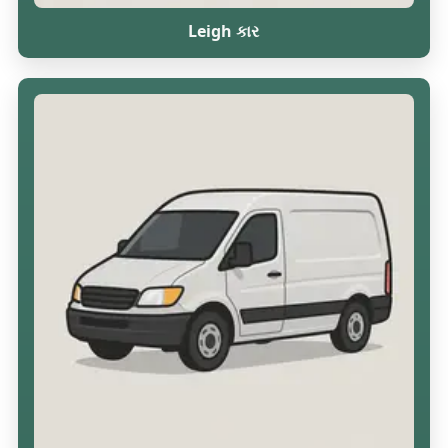
Leigh કાર