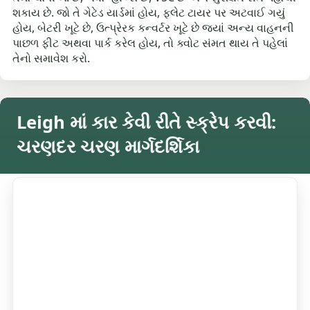
શકાય છે. જો તે ગેટેડ યાર્ડમાં હોય, ફ્લેટ ટાયર પર અટવાઈ ગયું
હોય, બેટરી ખૂટે છે, ઉત્પ્રેરક કન્વર્ટર ખૂટે છે જ્યાં અન્ય વાહનની
પાછળ ફીટ અથવા પાર્ક કરેલ હોય, તો ક્વોટ સંમત થાય તે પહેલાં
તેનો સમાવેશ કરો.
Leigh માં કાર કેવી રીતે સ્ક્રેપ કરવી:
ચરણદર ચરણ માર્ગદર્શિકા