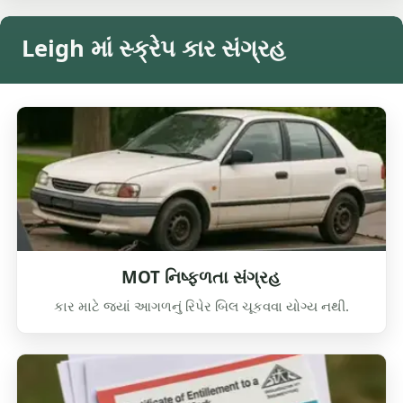
Leigh માં સ્ક્રેપ કાર સંગ્રહ
MOT નિષ્ફળતા સંગ્રહ
કાર માટે જ્યાં આગળનું રિપેર બિલ ચૂકવવા યોગ્ય નથી.