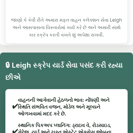
જાણો કે કેવી રીતે અમારા મફત વાહન કલેક્શન સેવા Leigh
અને આસપાસના વિસ્તારોમાં કાર્ય કરે છે અને અમારી સાથે
કાર સ્ક્રેપ કરતી વખતે શું અપેક્ષા રાખવી.
🔒 Leigh સ્ક્રેપ યાર્ડ સેવા પસંદ કરી રહ્યા
છીએ
વાહનની આગેવાની હેઠળનો ભાવ: નોંધણી અને
✔️
સ્થિતિ સંભવિત વજન, મોડેલ અને મૂલ્યને
ઓળખવામાં મદદ કરે છે.
સ્થાનિક પિકઅપ પ્લાનિંગ: ડ્રાઇવ વે, રોડસાઇડ,
✔️
ગેરેજ, યાર્ડ અને ચુસ્ત એસ્ટેટ એક્સેસ જોબના