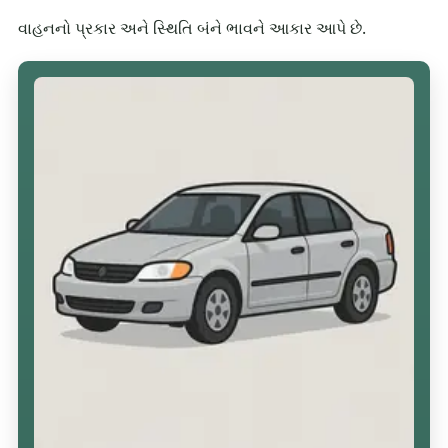
વાહનનો પ્રકાર અને સ્થિતિ બંને ભાવને આકાર આપે છે.