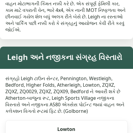
વાહન મોટાભાગની કિંમત નક્કી કરે છે. એક સંપૂર્ણ ફેમિલી કાર,
કામ માટે વપરાતી વેન, ભારે 4x4, એક નાની MOT નિષ્ફળતા અને
છીનવાઈ ગયેલ શેલ બધું અલગ રીતે બેસે છે. Leigh ના રસ્તાઓ
અને પાર્કિંગ પછી નક્કી કરો કે સંગ્રહનું આયોજન કેવી રીતે કરવું
જોઈએ.
Leigh અને નજીકના સંગ્રહ વિસ્તારો
સંગ્રહો Leigh ટાઉન સેન્ટર, Pennington, Westleigh,
Bedford, Higher Folds, Atherleigh, Lowton, ZQXZ,
ZQXZ, ZQ0029, ZQXZ, ZQX09, Bedford ને આવરી શકે છે
Atherton-બાજુના રૂટ, Leigh Sports Village નજીકના
વિસ્તારો અને નજીકના A580 એક્સેસ પોઈન્ટ જ્યાં વાહન અને
કલેક્શન વિગતો રૂટમાં ફિટ છે. (Golborne)
Lowton