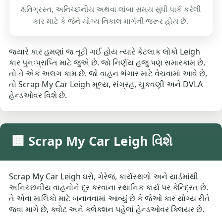
ક્ષતિગ્રસ્ત, અનિચ્છનીય અથવા લાંબા સમય સુધી પાર્ક કરેલી
કાર માટે કે જેને યોગ્ય નિકાલ માર્ગની જરૂર હોય છે.
જ્યારે કાર હમણાં જ તૂટી ગઈ હોય ત્યારે કેટલાક લોકો Leigh
કાર પુનઃપ્રાપ્તિ માટે જુએ છે. જો નિર્ણય હજુ પણ સમારકામ છે,
તો તે એક અલગ કામ છે. જો વાહન ભંગાર માટે વેચવામાં આવે છે,
તો Scrap My Car Leigh મૂલ્ય, સંગ્રહ, ચુકવણી અને DVLA
હેન્ડઓવર વિશે છે.
🏢 Scrap My Car Leigh વિશે
Scrap My Car Leigh ઘરો, ગેરેજ, કાર્યસ્થળો અને યાર્ડમાંથી
અનિચ્છનીય વાહનોને દૂર કરવાના સ્થાનિક કાર્ય પર કેન્દ્રિત છે.
તે એવા માલિકો માટે બનાવવામાં આવ્યું છે કે જેઓ કાર યોગ્ય રીતે
જવા માગે છે, ક્વોટ અને કલેક્શન પહેલાં હેન્ડઓવર ક્લિયર છે.