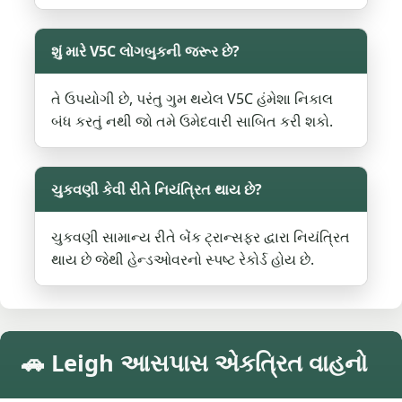
શું મારે V5C લોગબુકની જરૂર છે?
તે ઉપયોગી છે, પરંતુ ગુમ થયેલ V5C હંમેશા નિકાલ
બંધ કરતું નથી જો તમે ઉમેદવારી સાબિત કરી શકો.
ચુકવણી કેવી રીતે નિયંત્રિત થાય છે?
ચુકવણી સામાન્ય રીતે બેંક ટ્રાન્સફર દ્વારા નિયંત્રિત
થાય છે જેથી હેન્ડઓવરનો સ્પષ્ટ રેકોર્ડ હોય છે.
🚗 Leigh આસપાસ એકત્રિત વાહનો