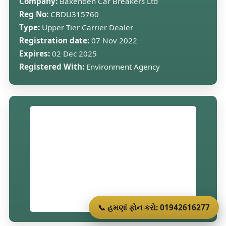
Company:
Baxenden Car Breakers Ltd
Reg No:
CBDU315760
Type:
Upper Tier Carrier Dealer
Registration date:
07 Nov 2022
Expires:
02 Dec 2025
Registered With:
Environment Agency
📞 હમણાં ફોન કરો: 01942616277