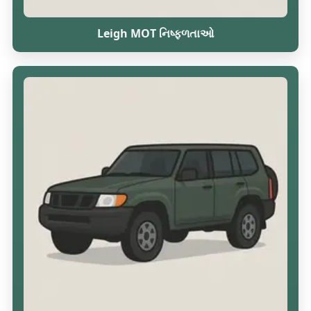
Leigh MOT નિષ્ફળતાઓ