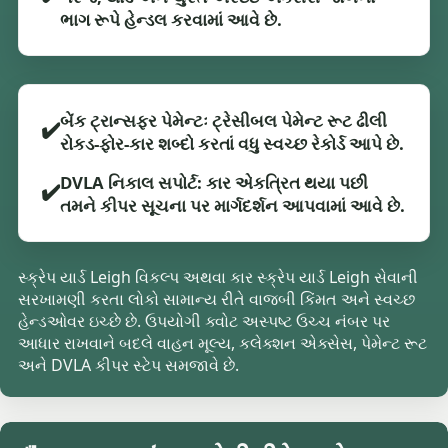
ભાગ રૂપે હેન્ડલ કરવામાં આવે છે.
બેંક ટ્રાન્સફર પેમેન્ટઃ ટ્રેસીબલ પેમેન્ટ રૂટ ઢીલી
✔️
રોકડ-ફોર-કાર શબ્દો કરતાં વધુ સ્વચ્છ રેકોર્ડ આપે છે.
DVLA નિકાલ સપોર્ટ: કાર એકત્રિત થયા પછી
✔️
તમને કીપર સૂચના પર માર્ગદર્શન આપવામાં આવે છે.
સ્ક્રેપ યાર્ડ Leigh વિકલ્પ અથવા કાર સ્ક્રેપ યાર્ડ Leigh સેવાની
સરખામણી કરતા લોકો સામાન્ય રીતે વાજબી કિંમત અને સ્વચ્છ
હેન્ડઓવર ઇચ્છે છે. ઉપયોગી ક્વોટ અસ્પષ્ટ ઉચ્ચ નંબર પર
આધાર રાખવાને બદલે વાહન મૂલ્ય, કલેક્શન એક્સેસ, પેમેન્ટ રૂટ
અને DVLA કીપર સ્ટેપ સમજાવે છે.