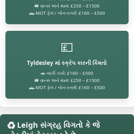
🚐 વાન્સ અને 4x4: £250 – £1500
🛻 MOT ફેલ / નોન-રનર્સ: £160 – £500
💷
Tyldesley માં સ્ક્રેપ કારની કિંમતો
🚗 નાની કાર્સ: £160 – £500
🚐 વાન્સ અને 4x4: £250 – £1500
🛻 MOT ફેલ / નોન-રનર્સ: £160 – £500
♻️ Leigh સંગ્રહ વિગતો કે જે