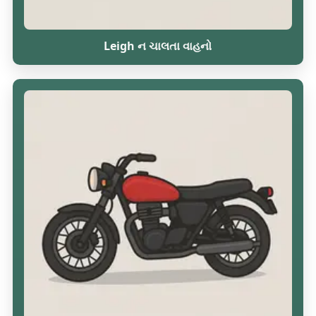
Leigh ન ચાલતા વાહનો