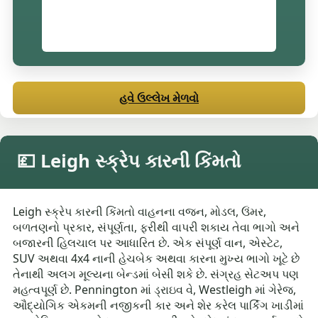
હવે ઉલ્લેખ મેળવો
💷 Leigh સ્ક્રેપ કારની કિંમતો
Leigh સ્ક્રેપ કારની કિંમતો વાહનના વજન, મોડલ, ઉંમર,
બળતણનો પ્રકાર, સંપૂર્ણતા, ફરીથી વાપરી શકાય તેવા ભાગો અને
બજારની હિલચાલ પર આધારિત છે. એક સંપૂર્ણ વાન, એસ્ટેટ,
SUV અથવા 4x4 નાની હેચબેક અથવા કારના મુખ્ય ભાગો ખૂટે છે
તેનાથી અલગ મૂલ્યના બેન્ડમાં બેસી શકે છે. સંગ્રહ સેટઅપ પણ
મહત્વપૂર્ણ છે. Pennington માં ડ્રાઇવ વે, Westleigh માં ગેરેજ,
ઔદ્યોગિક એકમની નજીકની કાર અને શેર કરેલ પાર્કિંગ ખાડીમાં