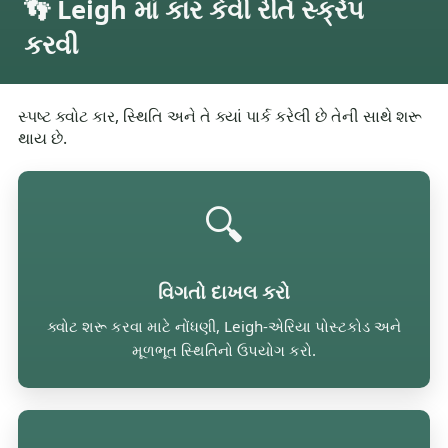
👣 Leigh માં કાર કેવી રીતે સ્ક્રેપ
કરવી
સ્પષ્ટ ક્વોટ કાર, સ્થિતિ અને તે ક્યાં પાર્ક કરેલી છે તેની સાથે શરૂ
થાય છે.
🔍
વિગતો દાખલ કરો
ક્વોટ શરૂ કરવા માટે નોંધણી, Leigh-એરિયા પોસ્ટકોડ અને
મૂળભૂત સ્થિતિનો ઉપયોગ કરો.