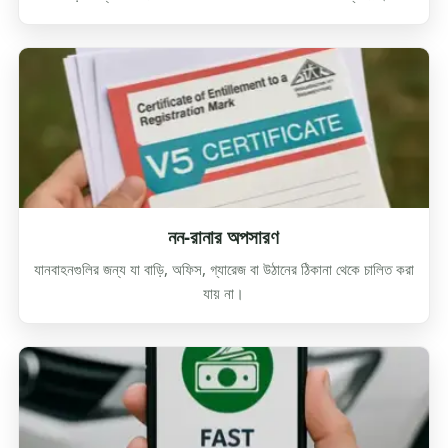
নন-রানার অপসারণ
যানবাহনগুলির জন্য যা বাড়ি, অফিস, গ্যারেজ বা উঠানের ঠিকানা থেকে চালিত করা
যায় না।