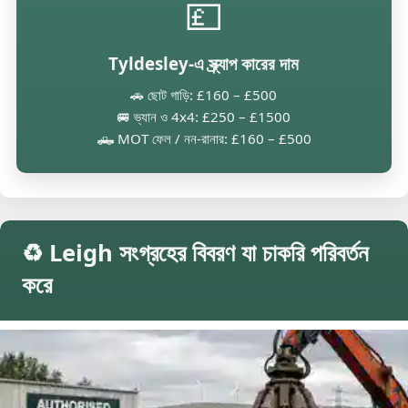
💷
Tyldesley-এ স্ক্র্যাপ কারের দাম
🚗 ছোট গাড়ি: £160 – £500
🚐 ভ্যান ও 4x4: £250 – £1500
🛻 MOT ফেল / নন-রানার: £160 – £500
♻️ Leigh সংগ্রহের বিবরণ যা চাকরি পরিবর্তন
করে