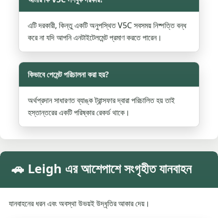
এটি দরকারী, কিন্তু একটি অনুপস্থিত V5C সবসময় নিষ্পত্তি বন্ধ
করে না যদি আপনি এনটাইটেলমেন্ট প্রমাণ করতে পারেন।
কিভাবে পেমেন্ট পরিচালনা করা হয়?
অর্থপ্রদান সাধারণত ব্যাঙ্ক ট্রান্সফার দ্বারা পরিচালিত হয় তাই
হস্তান্তরের একটি পরিষ্কার রেকর্ড থাকে।
🚗 Leigh এর আশেপাশে সংগৃহীত যানবাহন
যানবাহনের ধরন এবং অবস্থা উভয়ই উদ্ধৃতির আকার দেয়।