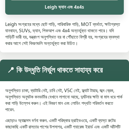
Leigh ভ্যান এবং 4x4s
Leigh সংগ্রহের মধ্যে ছোট গাড়ি, পারিবারিক গাড়ি, MOT ব্যর্থতা, ক্ষতিগ্রস্ত
যানবাহন, SUVs, ভ্যান, পিকআপ এবং 4x4 অন্তর্ভুক্ত থাকতে পারে। যদি
গাড়িটি ভারী হয়, যন্ত্রাংশ অনুপস্থিত হয় বা পৌঁছাতে বিশ্রী হয়, সংগ্রহের ব্যবস্থা
করার আগে সেই বিবরণগুলি অন্তর্ভুক্ত করা উচিত।
📍 কি উদ্ধৃতি নির্ভুল থাকতে সাহায্য করে
অনুপস্থিত চাকা, ব্যাটারি নেই, চাবি নেই, V5C নেই, ফ্ল্যাট টায়ার, জব্দ ব্রেক,
অনুপস্থিত অনুঘটক কনভার্টার যেখানে লাগানো আছে, দুর্ঘটনার ক্ষতি বা মাস ধরে পার্ক
করা গাড়ি উল্লেখ করুন। এই বিবরণ মান এবং লোডিং পদ্ধতি পরিবর্তন করতে
পারেন.
এছাড়াও অ্যাক্সেস বর্ণনা করুন. একটি পরিষ্কার ড্রাইভওয়ে, একটি ব্যস্ত রুটের
কাছাকাছি একটি রাস্তার পাশের উপসাগর, একটি গ্যারেজ ইয়ার্ড এবং একটি আঁটসাঁট