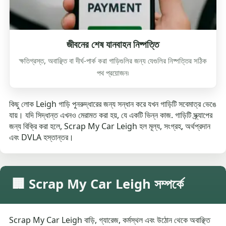
জীবনের শেষ যানবাহন নিষ্পত্তি
ক্ষতিগ্রস্ত, অবাঞ্ছিত বা দীর্ঘ-পার্ক করা গাড়িগুলির জন্য যেগুলির নিষ্পত্তির সঠিক
পথ প্রয়োজন৷
কিছু লোক Leigh গাড়ি পুনরুদ্ধারের জন্য সন্ধান করে যখন গাড়িটি সবেমাত্র ভেঙে
যায়। যদি সিদ্ধান্ত এখনও মেরামত করা হয়, যে একটি ভিন্ন কাজ. গাড়িটি স্ক্র্যাপের
জন্য বিক্রি করা হলে, Scrap My Car Leigh হল মূল্য, সংগ্রহ, অর্থপ্রদান
এবং DVLA হস্তান্তর।
🏢 Scrap My Car Leigh সম্পর্কে
Scrap My Car Leigh বাড়ি, গ্যারেজ, কর্মস্থল এবং উঠোন থেকে অবাঞ্ছিত