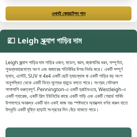
এখনই কোয়াটেশন পান
💷 Leigh স্ক্র্যাপ গাড়ির দাম
Leigh স্ক্র্যাপ গাড়ির দাম গাড়ির ওজন, মডেল, বয়স, জ্বালানির ধরন, সম্পূর্ণতা,
পুনঃব্যবহারযোগ্য অংশ এবং বাজারের গতিবিধির উপর নির্ভর করে। একটি সম্পূর্ণ
ভ্যান, এস্টেট, SUV বা 4x4 একটি ছোট হ্যাচব্যাক বা একটি গাড়ির বড় অংশ
অনুপস্থিত থেকে একটি ভিন্ন মূল্যের ব্যান্ডে বসতে পারে। সংগ্রহ সেটআপ
পাশাপাশি গুরুত্বপূর্ণ. Pennington-এ একটি ড্রাইভওয়ে, Westleigh-এ
একটি গ্যারেজ, একটি শিল্প ইউনিটের কাছে একটি গাড়ি এবং একটি শেয়ার্ড পার্কিং
উপসাগরে অবরুদ্ধ একটি যান একই কাজ নয়৷ স্পষ্টভাবে অ্যাক্সেস বর্ণনা করুন যাতে
উদ্ধৃতি একটি যুক্তি ছাড়াই সংগ্রহের দিন বেঁচে থাকতে পারে।