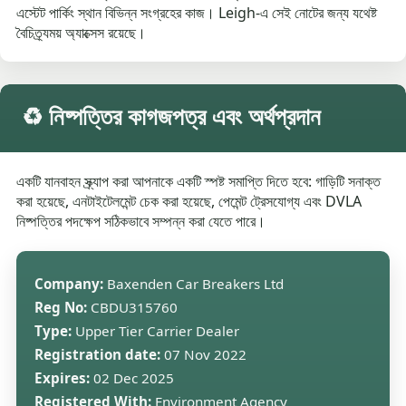
এস্টেট পার্কিং স্থান বিভিন্ন সংগ্রহের কাজ। Leigh-এ সেই নোটের জন্য যথেষ্ট
বৈচিত্র্যময় অ্যাক্সেস রয়েছে।
♻️ নিষ্পত্তির কাগজপত্র এবং অর্থপ্রদান
একটি যানবাহন স্ক্র্যাপ করা আপনাকে একটি স্পষ্ট সমাপ্তি দিতে হবে: গাড়িটি সনাক্ত
করা হয়েছে, এনটাইটেলমেন্ট চেক করা হয়েছে, পেমেন্ট ট্রেসযোগ্য এবং DVLA
নিষ্পত্তির পদক্ষেপ সঠিকভাবে সম্পন্ন করা যেতে পারে।
Company:
Baxenden Car Breakers Ltd
Reg No:
CBDU315760
Type:
Upper Tier Carrier Dealer
Registration date:
07 Nov 2022
Expires:
02 Dec 2025
Registered With:
Environment Agency