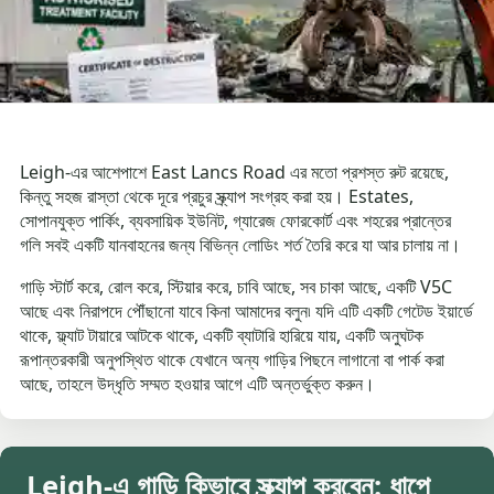
Leigh-এর আশেপাশে East Lancs Road এর মতো প্রশস্ত রুট রয়েছে,
কিন্তু সহজ রাস্তা থেকে দূরে প্রচুর স্ক্র্যাপ সংগ্রহ করা হয়। Estates,
সোপানযুক্ত পার্কিং, ব্যবসায়িক ইউনিট, গ্যারেজ ফোরকোর্ট এবং শহরের প্রান্তের
গলি সবই একটি যানবাহনের জন্য বিভিন্ন লোডিং শর্ত তৈরি করে যা আর চালায় না।
গাড়ি স্টার্ট করে, রোল করে, স্টিয়ার করে, চাবি আছে, সব চাকা আছে, একটি V5C
আছে এবং নিরাপদে পৌঁছানো যাবে কিনা আমাদের বলুন৷ যদি এটি একটি গেটেড ইয়ার্ডে
থাকে, ফ্ল্যাট টায়ারে আটকে থাকে, একটি ব্যাটারি হারিয়ে যায়, একটি অনুঘটক
রূপান্তরকারী অনুপস্থিত থাকে যেখানে অন্য গাড়ির পিছনে লাগানো বা পার্ক করা
আছে, তাহলে উদ্ধৃতি সম্মত হওয়ার আগে এটি অন্তর্ভুক্ত করুন।
Leigh-এ গাড়ি কিভাবে স্ক্র্যাপ করবেন: ধাপে