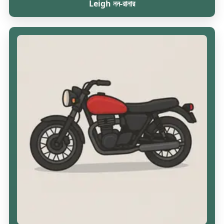
Leigh নন-রানার