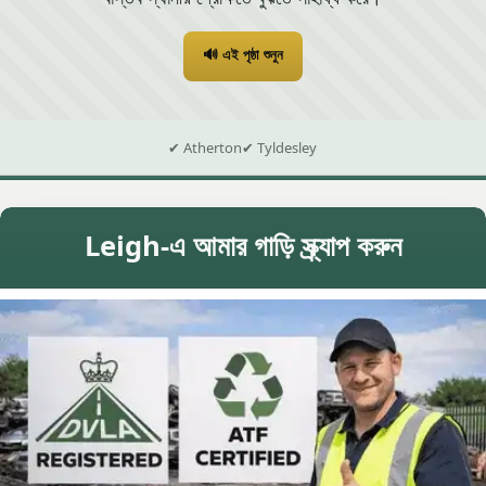
🔊 এই পৃষ্ঠা শুনুন
✔ Atherton
✔ Tyldesley
Leigh-এ আমার গাড়ি স্ক্র্যাপ করুন