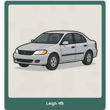
Leigh গাড়ি