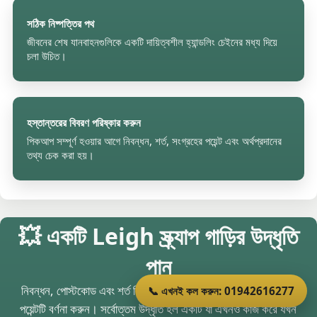
সঠিক নিষ্পত্তির পথ
জীবনের শেষ যানবাহনগুলিকে একটি দায়িত্বশীল হ্যান্ডলিং চেইনের মধ্য দিয়ে
চলা উচিত।
হস্তান্তরের বিবরণ পরিষ্কার করুন
পিকআপ সম্পূর্ণ হওয়ার আগে নিবন্ধন, শর্ত, সংগ্রহের পয়েন্ট এবং অর্থপ্রদানের
তথ্য চেক করা হয়।
💥 একটি Leigh স্ক্র্যাপ গাড়ির উদ্ধৃতি
পান
নিবন্ধন, পোস্টকোড এবং শর্ত লিখুন, তারপর Wigan এর কাছে সংগ্রহের
📞 এখনই কল করুন: 01942616277
পয়েন্টটি বর্ণনা করুন। সর্বোত্তম উদ্ধৃতি হল একটি যা এখনও কাজ করে যখন