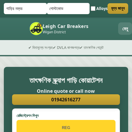
Alloys
মূল্য জানুন
গাড়ির নম্বর
পোস্টকোড
ফর্ম জমা দিন
Leigh Car Breakers
মেনু
Wigan District
✔ বিনামূল্যে সংগ্রহ
✔ DVLA কাগজপত্র
✔ তাৎক্ষণিক পেমেন্ট
তাৎক্ষণিক স্ক্র্যাপ গাড়ি কোয়াটেশন
Online quote or call now
01942616277
রেজিস্ট্রেশন লিখুন