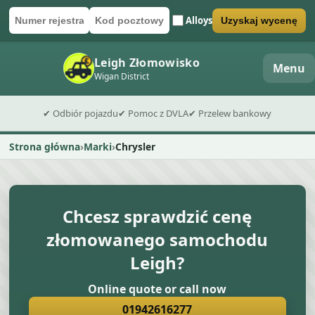
Alloys
Uzyskaj wycenę
Numer rejestracyjny
Kod pocztowy
Wyślij formularz wyceny
Leigh Złomowisko
Menu
Wigan District
✔ Odbiór pojazdu
✔ Pomoc z DVLA
✔ Przelew bankowy
Strona główna
Marki
Chrysler
Chcesz sprawdzić cenę
złomowanego samochodu
Leigh?
Online quote or call now
01942616277