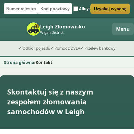
Alloys
Uzyskaj wycenę
Numer rejestracyjny
Kod pocztowy
Wyślij formularz wyceny
Leigh Złomowisko
Menu
Wigan District
✔ Odbiór pojazdu
✔ Pomoc z DVLA
✔ Przelew bankowy
Strona główna
Kontakt
Skontaktuj się z naszym
zespołem złomowania
samochodów w Leigh