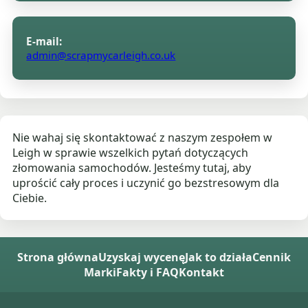
E-mail:
admin@scrapmycarleigh.co.uk
Nie wahaj się skontaktować z naszym zespołem w
Leigh w sprawie wszelkich pytań dotyczących
złomowania samochodów. Jesteśmy tutaj, aby
uprościć cały proces i uczynić go bezstresowym dla
Ciebie.
Strona główna
Uzyskaj wycenę
Jak to działa
Cennik
Marki
Fakty i FAQ
Kontakt