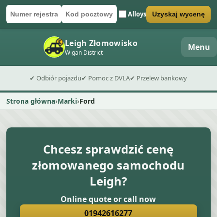
Alloys
Uzyskaj wycenę
Numer rejestracyjny
Kod pocztowy
Wyślij formularz wyceny
Leigh Złomowisko
Menu
Wigan District
✔ Odbiór pojazdu
✔ Pomoc z DVLA
✔ Przelew bankowy
Strona główna
Marki
Ford
Chcesz sprawdzić cenę
złomowanego samochodu
Leigh?
Online quote or call now
01942616277