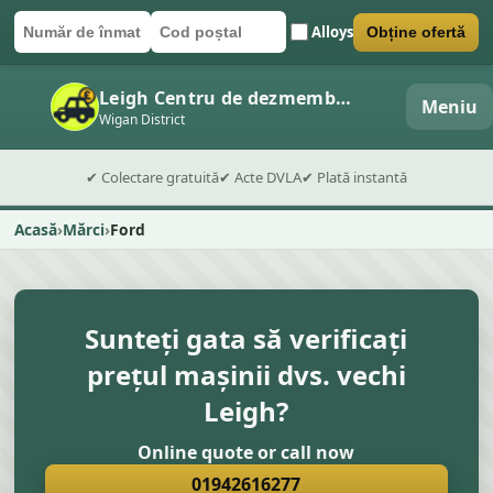
Alloys
Obține ofertă
Număr de înmatriculare
Cod poștal
Trimite formularul
Leigh Centru de dezmembrări auto
Meniu
Wigan District
✔ Colectare gratuită
✔ Acte DVLA
✔ Plată instantă
Acasă
Mărci
Ford
Sunteți gata să verificați
prețul mașinii dvs. vechi
Leigh?
Online quote or call now
01942616277