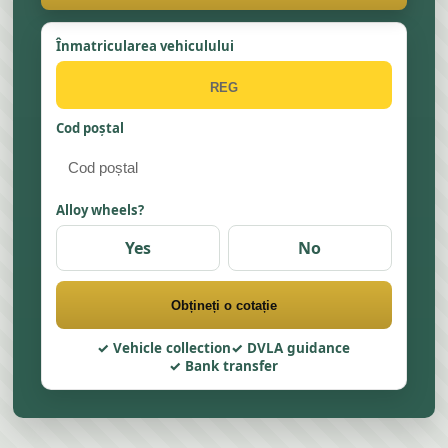
Înmatricularea vehiculului
Cod poștal
Alloy wheels?
Yes
No
Obțineți o cotație
Vehicle collection
DVLA guidance
Bank transfer